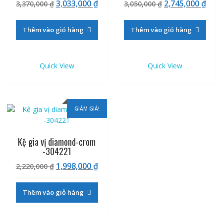
Giá
Giá
Giá
Giá
3,033,000
₫
2,745,000
₫
3,370,000
₫
3,050,000
₫
gốc
hiện
gốc
hiệ
là:
tại
là:
tại
Thêm vào giỏ hàng
Thêm vào giỏ hàng
3,370,000 ₫.
là:
3,050,000 ₫.
là:
3,033,000 ₫.
2,74
Quick View
Quick View
GIẢM GIÁ!
Kệ gia vị diamond-crom
-304221
Giá
Giá
1,998,000
₫
2,220,000
₫
gốc
hiện
là:
tại
Thêm vào giỏ hàng
2,220,000 ₫.
là:
1,998,000 ₫.