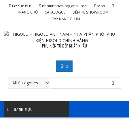
Skip
0899161519
nhattinphatvn@gmail.com
Map
to
TRANG CHỦ
CATALOGUE
LIÊN HỆ SHOWROOM
content
TAY NÂNG BLUM
PHỤ KIỆN TỦ BẾP NHẬP KHẨU
0
DANH MỤC