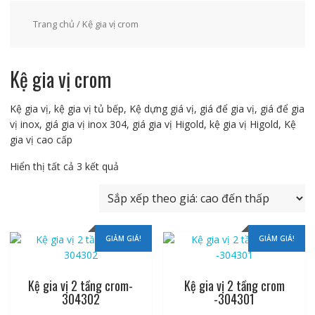
Trang chủ
/ Kệ gia vị crom
Kệ gia vị crom
Kệ gia vị, kệ gia vị tủ bếp, Kệ dựng giá vị, giá để gia vị, giá để gia
vị inox, giá gia vị inox 304, giá gia vị Higold, kệ gia vị Higold, Kệ
gia vị cao cấp
Đã
Hiển thị tất cả 3 kết quả
sắp
xếp
theo
giá:
GIẢM GIÁ!
GIẢM GIÁ!
cao
đến
thấp
Kệ gia vị 2 tầng crom-
Kệ gia vị 2 tầng crom
304302
-304301