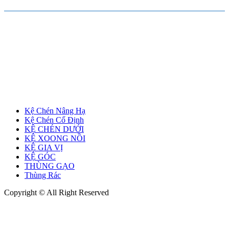
Kệ Chén Nâng Hạ
Kệ Chén Cố Định
KỆ CHÉN DƯỚI
KỆ XOONG NỒI
KỆ GIA VỊ
KỆ GÓC
THÙNG GẠO
Thùng Rác
Copyright © All Right Reserved