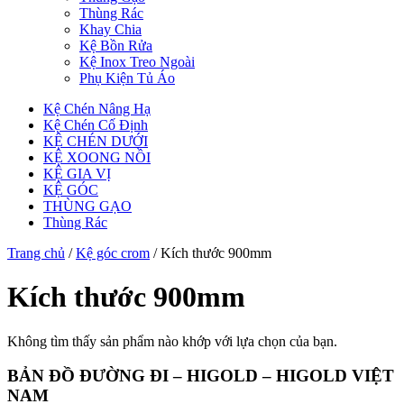
Thùng Rác
Khay Chia
Kệ Bồn Rửa
Kệ Inox Treo Ngoài
Phụ Kiện Tủ Áo
Kệ Chén Nâng Hạ
Kệ Chén Cố Định
KỆ CHÉN DƯỚI
KỆ XOONG NỒI
KỆ GIA VỊ
KỆ GÓC
THÙNG GẠO
Thùng Rác
Trang chủ
/
Kệ góc crom
/ Kích thước 900mm
Kích thước 900mm
Không tìm thấy sản phẩm nào khớp với lựa chọn của bạn.
BẢN ĐỒ ĐƯỜNG ĐI – HIGOLD – HIGOLD VIỆT
NAM