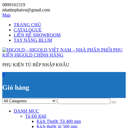
Skip
0899161519
to
nhattinphatvn@gmail.com
content
Map
TRANG CHỦ
CATALOGUE
LIÊN HỆ SHOWROOM
TAY NÂNG BLUM
PHỤ KIỆN TỦ BẾP NHẬP KHẨU
0
Giỏ hàng
DANH MỤC
Tủ Đồ Khô
Kích Thước Tủ 400 mm
Kích thước tủ 500 mm