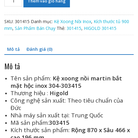
Thêm vào giỏ hàng
xoong
nồi
martin
SKU:
301415
Danh mục:
Kệ Xoong Nồi Inox
,
Kích thước tủ 900
bắt
mm
,
Sản Phẩm Bán Chạy
Thẻ:
301415
,
HIGOLD 301415
mặt
hộc
inox
Mô tả
Đánh giá (0)
304-
303415
Mô tả
số
lượng
Tên sản phẩm:
Kệ xoong nồi martin bắt
mặt hộc inox 304-303415
Thương hiệu :
Higold
Công nghệ sản xuất: Theo tiêu chuẩn của
Đức
Nhà máy sản xuất tại: Trung Quốc
Mã sản phẩm:
303415
Kích thước sản phẩm:
Rộng 870 x Sâu 466 x
cao 196 mm