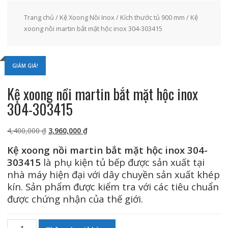
Trang chủ
/
Kệ Xoong Nồi Inox
/
Kích thước tủ 900 mm
/ Kệ
xoong nồi martin bắt mặt hộc inox 304-303415
GIẢM GIÁ!
Kệ xoong nồi martin bắt mặt hộc inox
304-303415
Giá
Giá
4,400,000
₫
3,960,000
₫
gốc
hiện
Kệ xoong nồi martin bắt mặt hộc inox 304-
là:
tại
303415
là phụ kiện tủ bếp được sản xuất tại
4,400,000 ₫.
là:
nhà máy hiện đại với dây chuyền sản xuất khép
3,960,000 ₫.
kín. Sản phẩm được kiểm tra với các tiêu chuẩn
được chứng nhận của thế giới.
Kệ