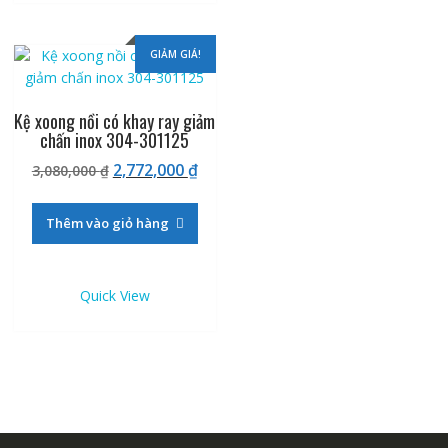
GIẢM GIÁ!
Kệ xoong nồi có khay ray giảm
chấn inox 304-301125
Giá
Giá
2,772,000
₫
3,080,000
₫
gốc
hiện
là:
tại
Thêm vào giỏ hàng
3,080,000 ₫.
là:
2,772,000 ₫.
Quick View