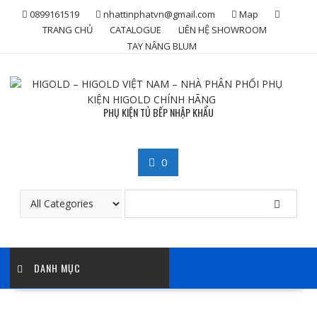
Skip
0899161519
nhattinphatvn@gmail.com
Map
to
TRANG CHỦ
CATALOGUE
LIÊN HỆ SHOWROOM
content
TAY NÂNG BLUM
PHỤ KIỆN TỦ BẾP NHẬP KHẨU
0
DANH MỤC