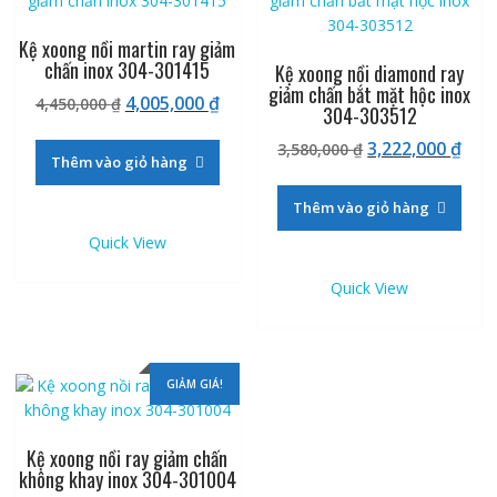
Kệ xoong nồi martin ray giảm
chấn inox 304-301415
Kệ xoong nồi diamond ray
giảm chấn bắt mặt hộc inox
Giá
Giá
4,005,000
₫
4,450,000
₫
304-303512
gốc
hiện
Giá
Giá
3,222,000
₫
là:
tại
3,580,000
₫
Thêm vào giỏ hàng
gốc
hiệ
4,450,000 ₫.
là:
là:
tại
4,005,000 ₫.
Thêm vào giỏ hàng
3,580,000 ₫.
là:
Quick View
3,22
Quick View
GIẢM GIÁ!
Kệ xoong nồi ray giảm chấn
không khay inox 304-301004