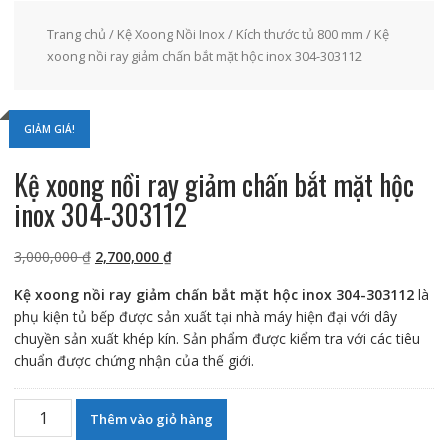
Trang chủ
/
Kệ Xoong Nồi Inox
/
Kích thước tủ 800 mm
/ Kệ
xoong nồi ray giảm chấn bắt mặt hộc inox 304-303112
GIẢM GIÁ!
Kệ xoong nồi ray giảm chấn bắt mặt hộc
inox 304-303112
Giá
Giá
3,000,000
₫
2,700,000
₫
gốc
hiện
Kệ xoong nồi ray giảm chấn bắt mặt hộc inox 304-303112
là
là:
tại
phụ kiện tủ bếp được sản xuất tại nhà máy hiện đại với dây
3,000,000 ₫.
là:
chuyền sản xuất khép kín. Sản phẩm được kiểm tra với các tiêu
2,700,000 ₫.
chuẩn được chứng nhận của thế giới.
Kệ
Thêm vào giỏ hàng
xoong