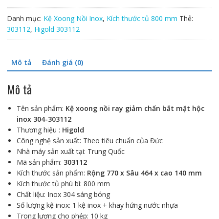
nồi
ray
Danh mục:
Kệ Xoong Nồi Inox
,
Kích thước tủ 800 mm
Thẻ:
giảm
303112
,
Higold 303112
chấn
bắt
mặt
Mô tả
Đánh giá (0)
hộc
inox
Mô tả
304-
303112
Tên sản phẩm:
Kệ xoong nồi ray giảm chấn bắt mặt hộc
số
inox 304-303112
lượng
Thương hiệu :
Higold
Công nghệ sản xuất: Theo tiêu chuẩn của Đức
Nhà máy sản xuất tại: Trung Quốc
Mã sản phẩm:
303112
Kích thước sản phẩm:
Rộng 770 x Sâu 464 x cao 140 mm
Kích thước tủ phù bì: 800 mm
Chất liệu: Inox 304 sáng bóng
Số lượng kệ inox: 1 kệ inox + khay hứng nước nhựa
Trong lượng cho phép: 10 kg