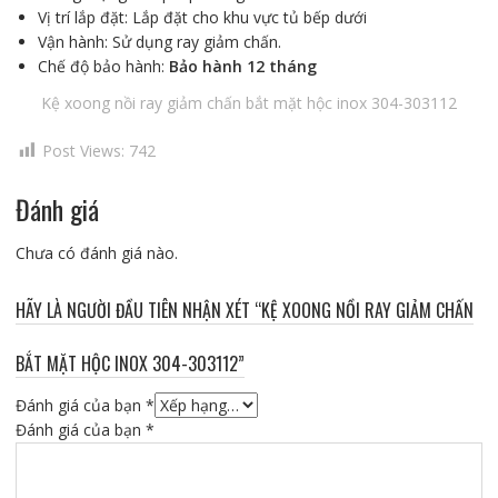
Vị trí lắp đặt: Lắp đặt cho khu vực tủ bếp dưới
Vận hành: Sử dụng ray giảm chấn.
Chế độ bảo hành:
Bảo hành 12 tháng
Kệ xoong nồi ray giảm chấn bắt mặt hộc inox 304-303112
Post Views:
742
Đánh giá
Chưa có đánh giá nào.
HÃY LÀ NGƯỜI ĐẦU TIÊN NHẬN XÉT “KỆ XOONG NỒI RAY GIẢM CHẤN
BẮT MẶT HỘC INOX 304-303112”
Đánh giá của bạn
*
Đánh giá của bạn
*