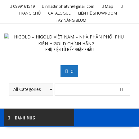
Skip
0899161519
nhattinphatvn@gmail.com
Map
to
TRANG CHỦ
CATALOGUE
LIÊN HỆ SHOWROOM
content
TAY NÂNG BLUM
PHỤ KIỆN TỦ BẾP NHẬP KHẨU
0
DANH MỤC