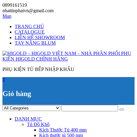
Skip
0899161519
to
nhattinphatvn@gmail.com
content
Map
TRANG CHỦ
CATALOGUE
LIÊN HỆ SHOWROOM
TAY NÂNG BLUM
PHỤ KIỆN TỦ BẾP NHẬP KHẨU
0
Giỏ hàng
DANH MỤC
Tủ Đồ Khô
Kích Thước Tủ 400 mm
Kích thước tủ 500 mm