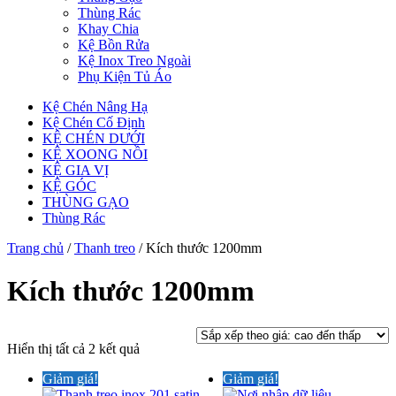
Thùng Rác
Khay Chia
Kệ Bồn Rửa
Kệ Inox Treo Ngoài
Phụ Kiện Tủ Áo
Kệ Chén Nâng Hạ
Kệ Chén Cố Định
KỆ CHÉN DƯỚI
KỆ XOONG NỒI
KỆ GIA VỊ
KỆ GÓC
THÙNG GẠO
Thùng Rác
Trang chủ
/
Thanh treo
/ Kích thước 1200mm
Kích thước 1200mm
Đã
Hiển thị tất cả 2 kết quả
sắp
Giảm giá!
Giảm giá!
xếp
theo