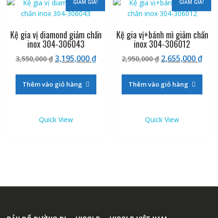
GIẢM GIÁ!
GIẢM GIÁ!
Kệ gia vị diamond giảm chấn
Kệ gia vị+bánh mì giảm chấn
inox 304-306043
inox 304-306012
Giá
Giá
Giá
Giá
3,195,000
₫
2,655,000
₫
3,550,000
₫
2,950,000
₫
gốc
hiện
gốc
hiệ
là:
tại
là:
tại
Thêm vào giỏ hàng
Thêm vào giỏ hàng
3,550,000 ₫.
là:
2,950,000 ₫.
là:
3,195,000 ₫.
2,65
Quick View
Quick View