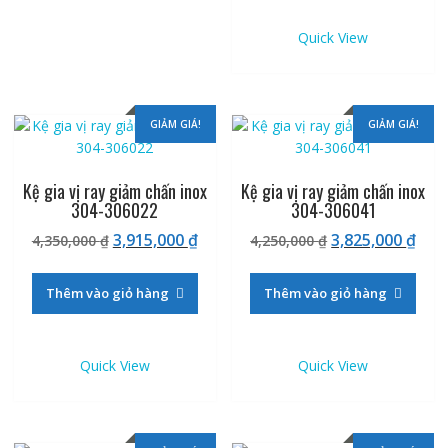
Quick View
GIẢM GIÁ!
GIẢM GIÁ!
Kệ gia vị ray giảm chấn inox
Kệ gia vị ray giảm chấn inox
304-306022
304-306041
Giá
Giá
Giá
Giá
3,915,000
₫
3,825,000
₫
4,350,000
₫
4,250,000
₫
gốc
hiện
gốc
hiệ
là:
tại
là:
tại
Thêm vào giỏ hàng
Thêm vào giỏ hàng
4,350,000 ₫.
là:
4,250,000 ₫.
là:
3,915,000 ₫.
3,82
Quick View
Quick View