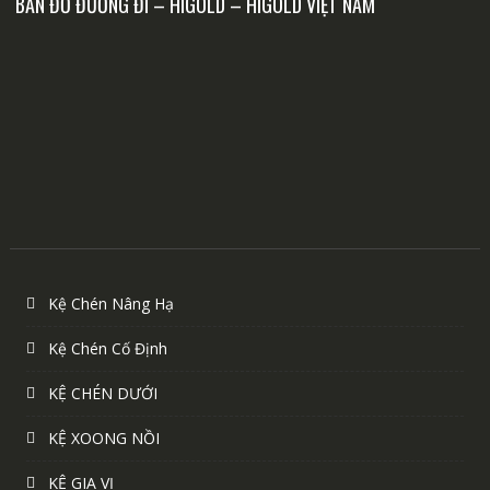
BẢN ĐỒ ĐƯỜNG ĐI – HIGOLD – HIGOLD VIỆT NAM
Kệ Chén Nâng Hạ
Kệ Chén Cố Định
KỆ CHÉN DƯỚI
KỆ XOONG NỒI
KỆ GIA VỊ