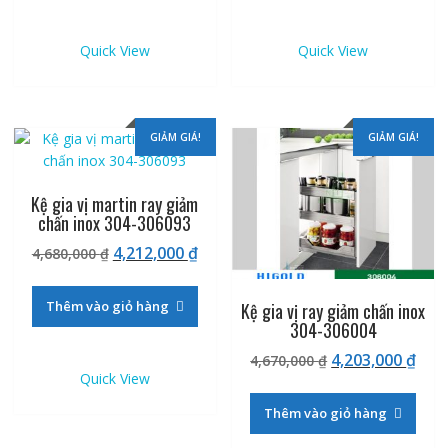
4,347,000 ₫.
4,29
Quick View
Quick View
GIẢM GIÁ!
GIẢM GIÁ!
Kệ gia vị martin ray giảm
chấn inox 304-306093
Giá
Giá
4,212,000
₫
4,680,000
₫
gốc
hiện
là:
tại
Thêm vào giỏ hàng
Kệ gia vị ray giảm chấn inox
4,680,000 ₫.
là:
304-306004
4,212,000 ₫.
Giá
Giá
4,203,000
₫
4,670,000
₫
Quick View
gốc
hiệ
là:
tại
Thêm vào giỏ hàng
4,670,000 ₫.
là:
4,20