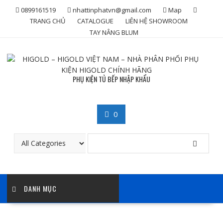
Skip
0899161519
nhattinphatvn@gmail.com
Map
to
TRANG CHỦ
CATALOGUE
LIÊN HỆ SHOWROOM
content
TAY NÂNG BLUM
PHỤ KIỆN TỦ BẾP NHẬP KHẨU
0
DANH MỤC