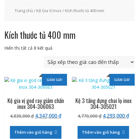
Trang chủ
/
Kệ Gia Vị Inox
/ Kích thước tủ 400 mm
Kích thước tủ 400 mm
Đã
Hiển thị tất cả 8 kết quả
sắp
xếp
theo
giá:
GIẢM GIÁ!
GIẢM GIÁ!
cao
đến
thấp
Kệ gia vị god ray giảm chấn
Kệ 3 tầng đựng chai lọ inox
inox 304-306063
304-305021
Giá
Giá
Giá
Giá
4,347,000
₫
4,293,000
₫
4,830,000
₫
4,770,000
₫
gốc
hiện
gốc
hiệ
là:
tại
là:
tại
Thêm vào giỏ hàng
Thêm vào giỏ hàng
4,830,000 ₫.
là:
4,770,000 ₫.
là: