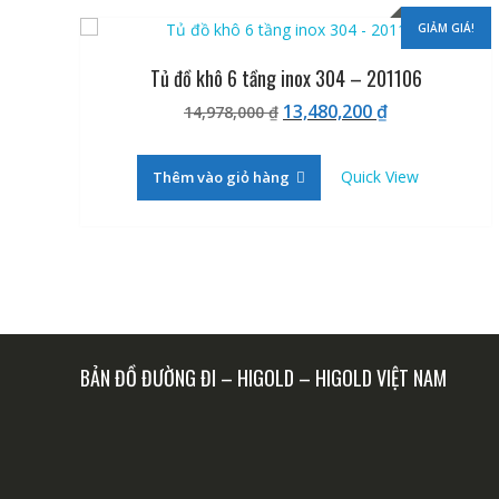
GIẢM GIÁ!
Tủ đồ khô 6 tầng inox 304 – 201106
Giá
Giá
13,480,200
₫
14,978,000
₫
gốc
hiện
là:
tại
Quick View
Thêm vào giỏ hàng
14,978,000 ₫.
là:
13,480,200 ₫.
BẢN ĐỒ ĐƯỜNG ĐI – HIGOLD – HIGOLD VIỆT NAM