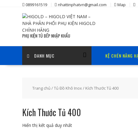
Skip
0899161519
nhattinphatvn@gmail.com
Map
to
content
PHỤ KIỆN TỦ BẾP NHẬP KHẨU
DANH MỤC
KỆ CHÉN NÂNG H
Trang chủ
/
Tủ Đồ Khô Inox
/ Kích Thước Tủ 400
Kích Thước Tủ 400
Hiển thị kết quả duy nhất