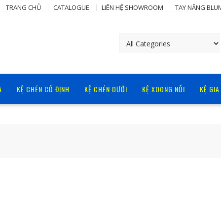
TRANG CHỦ
CATALOGUE
LIÊN HỆ SHOWROOM
TAY NÂNG BLU
Ạ
KỆ CHÉN CỐ ĐỊNH
KỆ CHÉN DƯỚI
KỆ XOONG NỒI
KỆ GIA