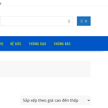
M
0
 VỊ
KỆ GÓC
THÙNG GẠO
THÙNG RÁC