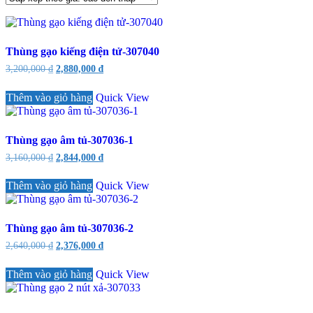
theo
giá:
cao
đến
Thùng gạo kiếng điện tử-307040
thấp
Giá
Giá
3,200,000
₫
2,880,000
₫
gốc
hiện
là:
tại
Thêm vào giỏ hàng
Quick View
3,200,000 ₫.
là:
2,880,000 ₫.
Thùng gạo âm tủ-307036-1
Giá
Giá
3,160,000
₫
2,844,000
₫
gốc
hiện
là:
tại
Thêm vào giỏ hàng
Quick View
3,160,000 ₫.
là:
2,844,000 ₫.
Thùng gạo âm tủ-307036-2
Giá
Giá
2,640,000
₫
2,376,000
₫
gốc
hiện
là:
tại
Thêm vào giỏ hàng
Quick View
2,640,000 ₫.
là:
2,376,000 ₫.