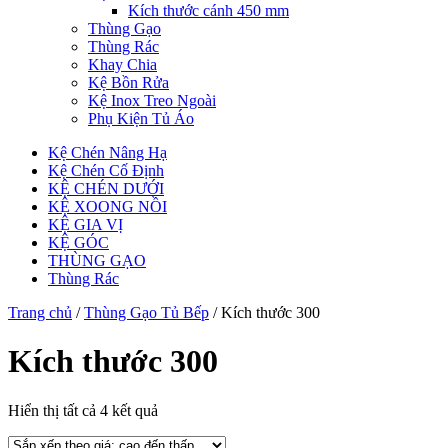
Kích thước cánh 450 mm
Thùng Gạo
Thùng Rác
Khay Chia
Kệ Bồn Rửa
Kệ Inox Treo Ngoài
Phụ Kiện Tủ Áo
Kệ Chén Nâng Hạ
Kệ Chén Cố Định
KỆ CHÉN DƯỚI
KỆ XOONG NỒI
KỆ GIA VỊ
KỆ GÓC
THÙNG GẠO
Thùng Rác
Trang chủ
/
Thùng Gạo Tủ Bếp
/ Kích thước 300
Kích thước 300
Đã
Hiển thị tất cả 4 kết quả
sắp
xếp