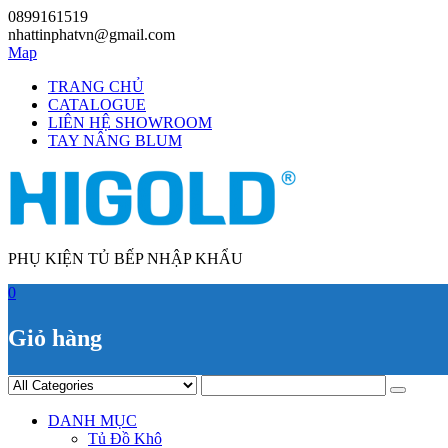
Skip
0899161519
to
nhattinphatvn@gmail.com
content
Map
TRANG CHỦ
CATALOGUE
LIÊN HỆ SHOWROOM
TAY NÂNG BLUM
PHỤ KIỆN TỦ BẾP NHẬP KHẨU
0
Giỏ hàng
DANH MỤC
Tủ Đồ Khô