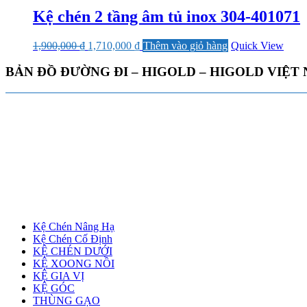
Kệ chén 2 tầng âm tủ inox 304-401071
Giá
Giá
1,900,000
₫
1,710,000
₫
Thêm vào giỏ hàng
Quick View
gốc
hiện
là:
tại
BẢN ĐỒ ĐƯỜNG ĐI – HIGOLD – HIGOLD VIỆT
1,900,000 ₫.
là:
1,710,000 ₫.
Kệ Chén Nâng Hạ
Kệ Chén Cố Định
KỆ CHÉN DƯỚI
KỆ XOONG NỒI
KỆ GIA VỊ
KỆ GÓC
THÙNG GẠO