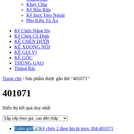
Khay Chia
Kệ Bồn Rửa
Kệ Inox Treo Ngoài
Phụ Kiện Tủ Áo
Kệ Chén Nâng Hạ
Kệ Chén Cố Định
KỆ CHÉN DƯỚI
KỆ XOONG NỒI
KỆ GIA VỊ
KỆ GÓC
THÙNG GẠO
Thùng Rác
Trang chủ
/ Sản phẩm được gắn thẻ “401071”
401071
Hiển thị kết quả duy nhất
Giảm giá!