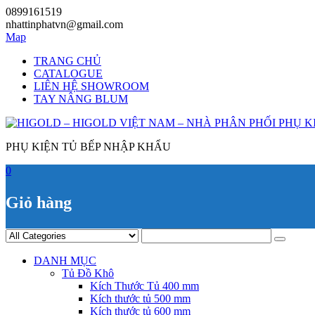
Skip
0899161519
to
nhattinphatvn@gmail.com
content
Map
TRANG CHỦ
CATALOGUE
LIÊN HỆ SHOWROOM
TAY NÂNG BLUM
PHỤ KIỆN TỦ BẾP NHẬP KHẨU
0
Giỏ hàng
DANH MỤC
Tủ Đồ Khô
Kích Thước Tủ 400 mm
Kích thước tủ 500 mm
Kích thước tủ 600 mm