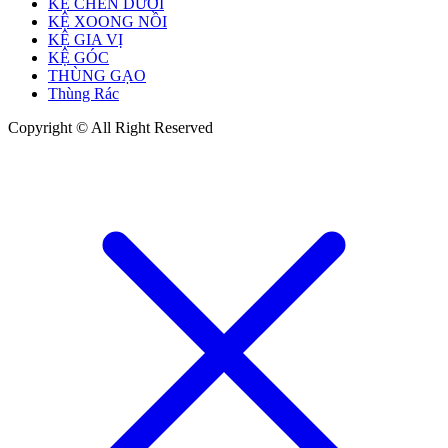
KỆ CHÉN DƯỚI
KỆ XOONG NỒI
KỆ GIA VỊ
KỆ GÓC
THÙNG GẠO
Thùng Rác
Copyright © All Right Reserved