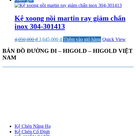
Kệ xoong nồi martin ray giảm chấn
inox 304-301413
Giá
Giá
4,050,000
₫
3,645,000
₫
Thêm vào giỏ hàng
Quick View
gốc
hiện
là:
tại
BẢN ĐỒ ĐƯỜNG ĐI – HIGOLD – HIGOLD VIỆT
4,050,000 ₫.
là:
NAM
3,645,000 ₫.
Kệ Chén Nâng Hạ
Kệ Chén Cố Định