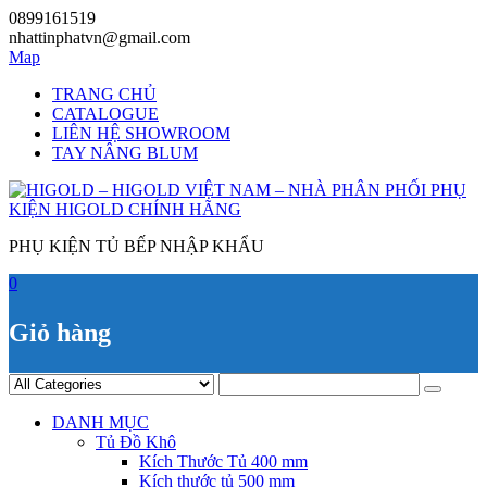
Skip
0899161519
to
nhattinphatvn@gmail.com
content
Map
TRANG CHỦ
CATALOGUE
LIÊN HỆ SHOWROOM
TAY NÂNG BLUM
PHỤ KIỆN TỦ BẾP NHẬP KHẨU
0
Giỏ hàng
DANH MỤC
Tủ Đồ Khô
Kích Thước Tủ 400 mm
Kích thước tủ 500 mm