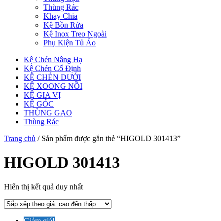
Thùng Rác
Khay Chia
Kệ Bồn Rửa
Kệ Inox Treo Ngoài
Phụ Kiện Tủ Áo
Kệ Chén Nâng Hạ
Kệ Chén Cố Định
KỆ CHÉN DƯỚI
KỆ XOONG NỒI
KỆ GIA VỊ
KỆ GÓC
THÙNG GẠO
Thùng Rác
Trang chủ
/ Sản phẩm được gắn thẻ “HIGOLD 301413”
HIGOLD 301413
Hiển thị kết quả duy nhất
Giảm giá!