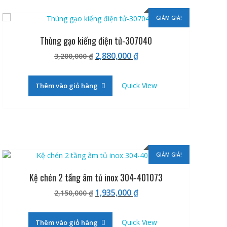
GIẢM GIÁ!
Thùng gạo kiếng điện tử-307040
Giá
Giá
2,880,000
₫
3,200,000
₫
gốc
hiện
là:
tại
Quick View
Thêm vào giỏ hàng
3,200,000 ₫.
là:
2,880,000 ₫.
GIẢM GIÁ!
Kệ chén 2 tầng âm tủ inox 304-401073
Giá
Giá
1,935,000
₫
2,150,000
₫
gốc
hiện
là:
tại
Quick View
Thêm vào giỏ hàng
2,150,000 ₫.
là: