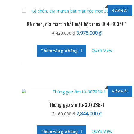
GIẢM GIÁ!
Kệ chén, dĩa martin bắt mặt hộc inox 304-303401
Giá
Giá
3,978,000
₫
4,420,000
₫
gốc
hiện
là:
tại
Quick View
Thêm vào giỏ hàng
4,420,000 ₫.
là:
3,978,000 ₫.
GIẢM GIÁ!
Thùng gạo âm tủ-307036-1
Giá
Giá
2,844,000
₫
3,160,000
₫
gốc
hiện
là:
tại
Quick View
Thêm vào giỏ hàng
3,160,000 ₫.
là: