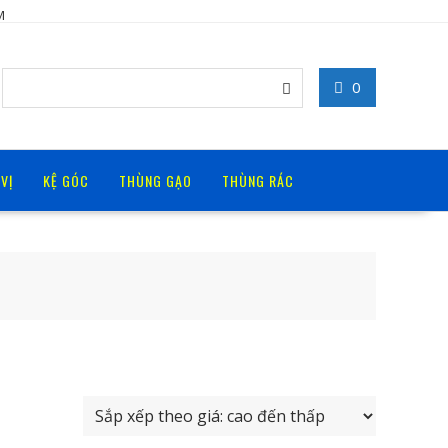
M
0
 VỊ
KỆ GÓC
THÙNG GẠO
THÙNG RÁC