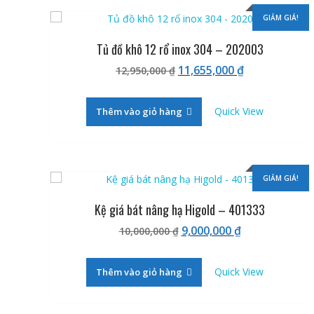
xếp
theo
GIẢM GIÁ!
giá:
Tủ đồ khô 12 rổ inox 304 – 202003
cao
đến
Giá
Giá
11,655,000
₫
12,950,000
₫
thấp
gốc
hiện
là:
tại
Quick View
Thêm vào giỏ hàng
12,950,000 ₫.
là:
11,655,000 ₫.
GIẢM GIÁ!
Kệ giá bát nâng hạ Higold – 401333
Giá
Giá
9,000,000
₫
10,000,000
₫
gốc
hiện
là:
tại
Quick View
Thêm vào giỏ hàng
10,000,000 ₫.
là:
9,000,000 ₫.