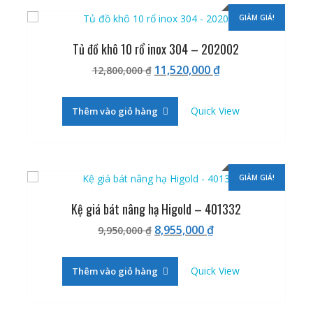
GIẢM GIÁ!
Tủ đồ khô 10 rổ inox 304 – 202002
Giá
Giá
11,520,000
₫
12,800,000
₫
gốc
hiện
là:
tại
Quick View
Thêm vào giỏ hàng
12,800,000 ₫.
là:
11,520,000 ₫.
GIẢM GIÁ!
Kệ giá bát nâng hạ Higold – 401332
Giá
Giá
8,955,000
₫
9,950,000
₫
gốc
hiện
là:
tại
Quick View
Thêm vào giỏ hàng
9,950,000 ₫.
là:
8,955,000 ₫.