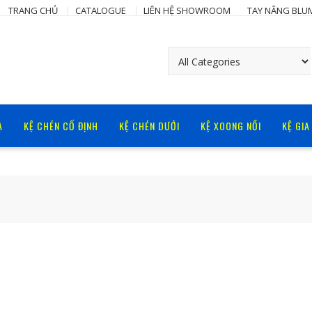
TRANG CHỦ
CATALOGUE
LIÊN HỆ SHOWROOM
TAY NÂNG BLU
Ạ
KỆ CHÉN CỐ ĐỊNH
KỆ CHÉN DƯỚI
KỆ XOONG NỒI
KỆ GIA