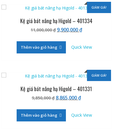
GIẢM GIÁ!
Kệ giá bát nâng hạ Higold – 401334
Giá
Giá
9,900,000
₫
11,000,000
₫
gốc
hiện
là:
tại
Quick View
Thêm vào giỏ hàng
11,000,000 ₫.
là:
9,900,000 ₫.
GIẢM GIÁ!
Kệ giá bát nâng hạ Higold – 401331
Giá
Giá
8,865,000
₫
9,850,000
₫
gốc
hiện
là:
tại
Quick View
Thêm vào giỏ hàng
9,850,000 ₫.
là:
8,865,000 ₫.