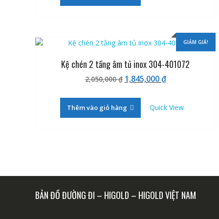
2,844,000 ₫.
GIẢM GIÁ!
Kệ chén 2 tầng âm tủ inox 304-401072
Giá
Giá
1,845,000
₫
2,050,000
₫
gốc
hiện
là:
tại
Quick View
Thêm vào giỏ hàng
2,050,000 ₫.
là:
1,845,000 ₫.
BẢN ĐỒ ĐƯỜNG ĐI – HIGOLD – HIGOLD VIỆT NAM