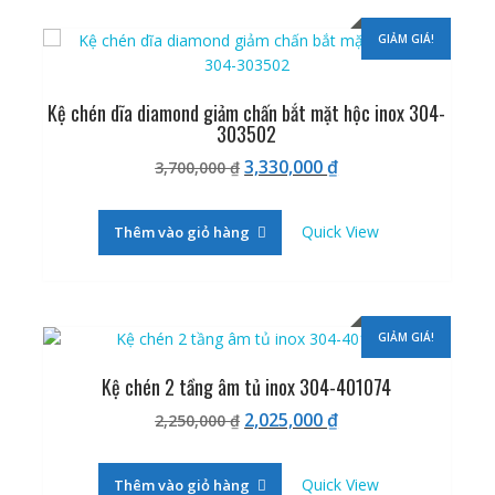
GIẢM GIÁ!
Kệ chén dĩa diamond giảm chấn bắt mặt hộc inox 304-
303502
Giá
Giá
3,330,000
₫
3,700,000
₫
gốc
hiện
là:
tại
Quick View
Thêm vào giỏ hàng
3,700,000 ₫.
là:
3,330,000 ₫.
GIẢM GIÁ!
Kệ chén 2 tầng âm tủ inox 304-401074
Giá
Giá
2,025,000
₫
2,250,000
₫
gốc
hiện
là:
tại
Quick View
Thêm vào giỏ hàng
2,250,000 ₫.
là: