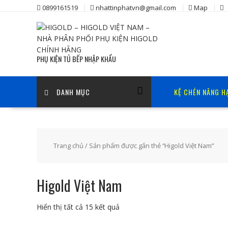
Skip
0899161519
nhattinphatvn@gmail.com
Map
to
content
PHỤ KIỆN TỦ BẾP NHẬP KHẨU
DANH MỤC
KỆ CHÉN NÂNG H
Trang chủ
/ Sản phẩm được gắn thẻ “Higold Việt Nam”
Higold Việt Nam
Đã
Hiển thị tất cả 15 kết quả
sắp