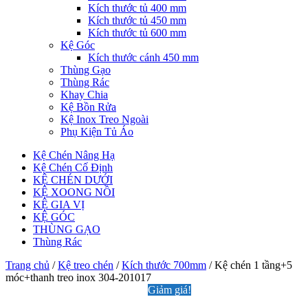
Kích thước tủ 400 mm
Kích thước tủ 450 mm
Kích thước tủ 600 mm
Kệ Góc
Kích thước cánh 450 mm
Thùng Gạo
Thùng Rác
Khay Chia
Kệ Bồn Rửa
Kệ Inox Treo Ngoài
Phụ Kiện Tủ Áo
Kệ Chén Nâng Hạ
Kệ Chén Cố Định
KỆ CHÉN DƯỚI
KỆ XOONG NỒI
KỆ GIA VỊ
KỆ GÓC
THÙNG GẠO
Thùng Rác
Trang chủ
/
Kệ treo chén
/
Kích thước 700mm
/ Kệ chén 1 tầng+5
móc+thanh treo inox 304-201017
Giảm giá!