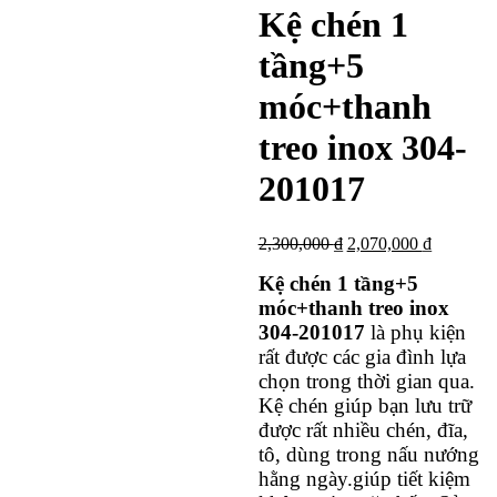
Kệ chén 1
tầng+5
móc+thanh
treo inox 304-
201017
Giá
Giá
2,300,000
₫
2,070,000
₫
gốc
hiện
Kệ chén 1 tầng+5
là:
tại
2,300,000 ₫.
là:
móc+thanh treo inox
2,070,000
304-201017
là phụ kiện
rất được các gia đình lựa
chọn trong thời gian qua.
Kệ chén giúp bạn lưu trữ
được rất nhiều chén, đĩa,
tô, dùng trong nấu nướng
hằng ngày.giúp tiết kiệm