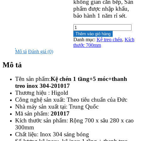
không gian căn bếp, Sản
phẩm được nhập khẩu,
bảo hành 1 năm rỉ sét.
Kệ
chén
Thêm vào giỏ hàng
1
Danh mục:
Kệ treo chén
,
Kích
tầng+5
thước 700mm
móc+thanh
Mô tả
Đánh giá (0)
treo
inox
Mô tả
304-
201017
số
Tên sản phẩm:
Kệ chén 1 tầng+5 móc+thanh
lượng
treo inox 304-201017
Thương hiệu : Higold
Công nghệ sản xuất: Theo tiêu chuẩn của Đức
Nhà máy sản xuất tại: Trung Quốc
Mã sản phẩm:
201017
Kích thước sản phẩm: Rộng 700 x sâu 280 x cao
300mm
Chất liệu: Inox 304 sáng bóng