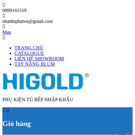
Skip
to
0899161519
content
nhattinphatvn@gmail.com
Map
TRANG CHỦ
CATALOGUE
LIÊN HỆ SHOWROOM
TAY NÂNG BLUM
PHỤ KIỆN TỦ BẾP NHẬP KHẨU
0
Giỏ hàng