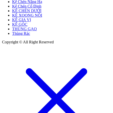
Kệ Chén Nâng Hạ
Kệ Chén Cố Định
KỆ CHÉN DƯỚI
KỆ XOONG NỒI
KỆ GIA VỊ
KỆ GÓC
THÙNG GẠO
Thùng Rác
Copyright © All Right Reserved