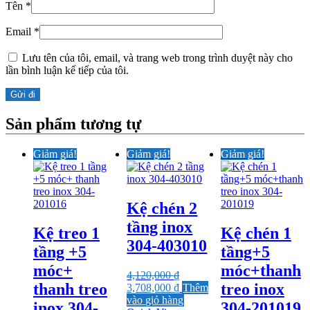
Tên
*
Email
*
Lưu tên của tôi, email, và trang web trong trình duyệt này cho
lần bình luận kế tiếp của tôi.
Sản phẩm tương tự
Giảm giá!
Giảm giá!
Giảm giá!
Kệ chén 2
tầng inox
Kệ treo 1
Kệ chén 1
304-403010
tầng +5
tầng+5
móc+
móc+thanh
4,120,000
₫
thanh treo
treo inox
Giá
Giá
3,708,000
₫
Thêm
gốc
hiện
vào giỏ hàng
inox 304-
304-201019