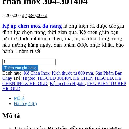
chấn inox 304-301404
Giá
Giá
5,200,000
₫
4,680,000
₫
gốc
hiện
Kệ úp chén inox đa năng
là phụ kiện rất được các gia
là:
tại
5,200,000 ₫.
là:
đình lựa chọn trong thời gian qua. Kệ chén giúp bạn
4,680,000 ₫.
lưu trữ được rất nhiều chén, đĩa, tô, và đũa dùng trong
nấu nướng hằng ngày. Sản phẩm được nhập khẩu, bảo
hành 1 năm rỉ sét.
Kệ
chén
Thêm vào giỏ hàng
dĩa
Danh mục:
Kệ Chén Inox
,
Kích thước tủ 800 mm
,
Sản Phẩm Bán
martin
Chạy
Thẻ:
Higold
,
HIGOLD 301404
,
KE CHEN HIGOLD
,
KE
ray
CHEN INOX HIGOLD
,
Kệ úp chén Higold
,
PHU KIEN TU BEP
giảm
HIGOLD
chấn
inox
Mô tả
304-
Đánh giá (0)
301404
số
Mô tả
lượng
Tên sản phẩm:
Kệ chén, dĩa martin giảm chấn