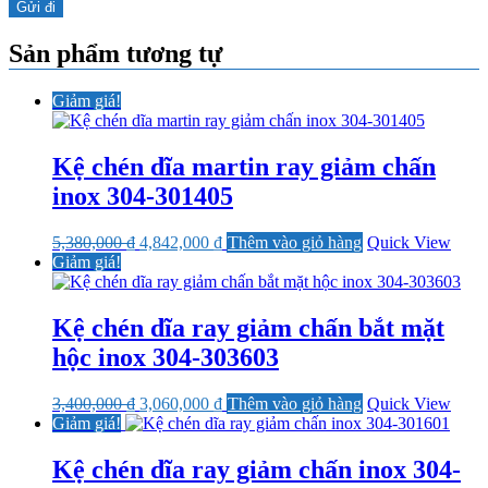
Sản phẩm tương tự
Giảm giá!
Kệ chén dĩa martin ray giảm chấn
inox 304-301405
Giá
Giá
5,380,000
₫
4,842,000
₫
Thêm vào giỏ hàng
Quick View
gốc
hiện
Giảm giá!
là:
tại
5,380,000 ₫.
là:
4,842,000 ₫.
Kệ chén dĩa ray giảm chấn bắt mặt
hộc inox 304-303603
Giá
Giá
3,400,000
₫
3,060,000
₫
Thêm vào giỏ hàng
Quick View
gốc
hiện
Giảm giá!
là:
tại
3,400,000 ₫.
là:
Kệ chén dĩa ray giảm chấn inox 304-
3,060,000 ₫.