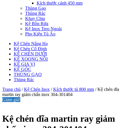
Kích thước cánh 450 mm
Thùng Gạo
Thùng Rác
Khay Chia
Kệ Bồn Rửa
Kệ Inox Treo Ngoài
Phụ Kiện Tủ Áo
Kệ Chén Nâng Hạ
Kệ Chén Cố Định
KỆ CHÉN DƯỚI
KỆ XOONG NỒI
KỆ GIA VỊ
KỆ GÓC
THÙNG GẠO
Thùng Rác
Trang chủ
/
Kệ Chén Inox
/
Kích thước tủ 800 mm
/ Kệ chén dĩa
martin ray giảm chấn inox 304-301404
Giảm giá!
Kệ chén dĩa martin ray giảm