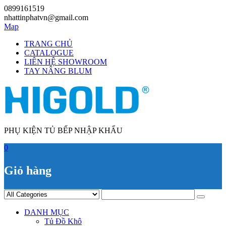
Skip
0899161519
to
nhattinphatvn@gmail.com
content
Map
TRANG CHỦ
CATALOGUE
LIÊN HỆ SHOWROOM
TAY NÂNG BLUM
PHỤ KIỆN TỦ BẾP NHẬP KHẨU
0
Giỏ hàng
DANH MỤC
Tủ Đồ Khô