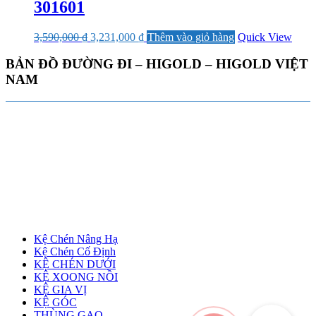
301601
Giá
Giá
3,590,000
₫
3,231,000
₫
Thêm vào giỏ hàng
Quick View
gốc
hiện
là:
tại
BẢN ĐỒ ĐƯỜNG ĐI – HIGOLD – HIGOLD VIỆT
3,590,000 ₫.
là:
NAM
3,231,000 ₫.
Kệ Chén Nâng Hạ
Kệ Chén Cố Định
KỆ CHÉN DƯỚI
KỆ XOONG NỒI
KỆ GIA VỊ
KỆ GÓC
THÙNG GẠO