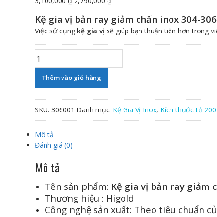
Giá
Giá
3,100,000
₫
2,790,000
₫
gốc
hiện
Kệ gia vị bản ray giảm chấn inox 304-30
là:
tại
Việc sử dụng
kệ gia vị
sẽ giúp bạn thuận tiên hơn trong vi
3,100,000 ₫.
là:
2,790,000 ₫.
Kệ
gia
vị
Thêm vào giỏ hàng
bản
ray
giảm
SKU:
306001
Danh mục:
Kệ Gia Vị Inox
,
Kích thước tủ 20
chấn
inox
Mô tả
304-
Đánh giá (0)
306001
số
Mô tả
lượng
Tên sản phẩm:
Kệ gia vị bản ray giảm 
Thương hiệu : Higold
Công nghệ sản xuất: Theo tiêu chuẩn c