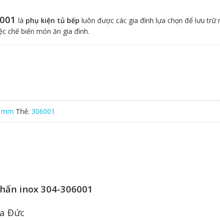
6001
là
phụ kiện tủ bếp
luôn được các gia đình lựa chọn để lưu trữ 
ệc chế biến món ăn gia đình.
0 mm
Thẻ:
306001
chấn inox 304-306001
ủa Đức