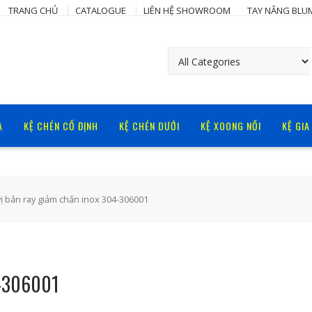
TRANG CHỦ
CATALOGUE
LIÊN HỆ SHOWROOM
TAY NÂNG BLU
Ạ
KỆ CHÉN CỐ ĐỊNH
KỆ CHÉN DƯỚI
KỆ XOONG NỒI
KỆ GIA
vị bản ray giảm chấn inox 304-306001
4-306001