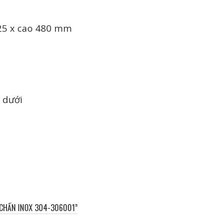
425 x cao 480 mm
p dưới
M CHẤN INOX 304-306001”