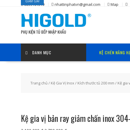
GIẢM GIÁ!
GIẢM GIÁ!
GIẢM GIÁ!
GIẢM GIÁ!
Skip
0899161519
nhattinphatvn@gmail.com
Map
to
content
PHỤ KIỆN TỦ BẾP NHẬP KHẨU
DANH MỤC
KỆ CHÉN NÂNG H
Trang chủ
/
Kệ Gia Vị Inox
/
Kích thước tủ 200 mm
/ Kệ gia 
Kệ gia vị bản ray giảm chấn inox 30