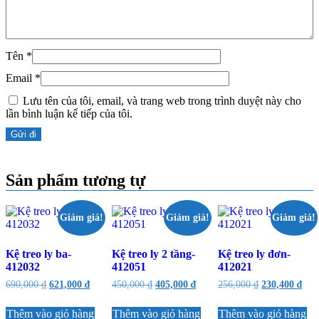
Tên
*
Email
*
Lưu tên của tôi, email, và trang web trong trình duyệt này cho
lần bình luận kế tiếp của tôi.
Sản phẩm tương tự
Giảm giá!
Giảm giá!
Giảm giá!
Kệ treo ly ba-
Kệ treo ly 2 tầng-
Kệ treo ly đơn-
412032
412051
412021
Giá
Giá
Giá
Giá
Giá
Giá
690,000
₫
621,000
₫
450,000
₫
405,000
₫
256,000
₫
230,400
₫
gốc
hiện
gốc
hiện
gốc
hiện
là:
tại
là:
tại
là:
tại
Thêm vào giỏ hàng
Thêm vào giỏ hàng
Thêm vào giỏ hàng
690,000 ₫.
là:
450,000 ₫.
là:
256,000 ₫.
là: