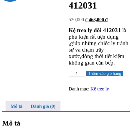
412031
Giá
Giá
520,000
₫
468,000
₫
gốc
hiện
Kệ treo ly đôi-412031
là
là:
tại
520,000 ₫.
là:
phụ kiện rất tiện dụng
468,000 ₫.
,giúp những chiếc ly tránh
sự va chạm trầy
xước,đồng thời tiết kiệm
không gian căn bếp.
Kệ
Thêm vào giỏ hàng
treo
ly
đôi-
Danh mục:
Kệ treo ly
412031
số
lượng
Mô tả
Đánh giá (0)
Mô tả