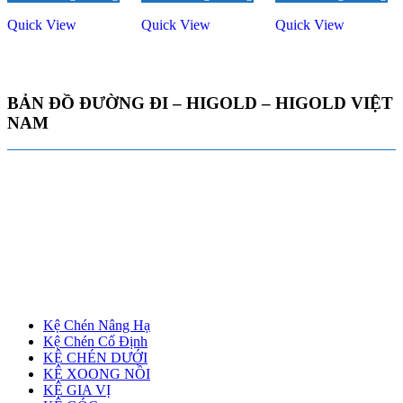
621,000 ₫.
405,000 ₫.
230,
Quick View
Quick View
Quick View
BẢN ĐỒ ĐƯỜNG ĐI – HIGOLD – HIGOLD VIỆT
NAM
Kệ Chén Nâng Hạ
Kệ Chén Cố Định
KỆ CHÉN DƯỚI
KỆ XOONG NỒI
KỆ GIA VỊ