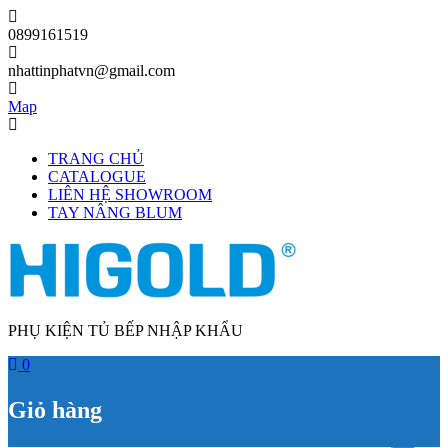
Skip
to
0899161519
content
nhattinphatvn@gmail.com
Map
TRANG CHỦ
CATALOGUE
LIÊN HỆ SHOWROOM
TAY NÂNG BLUM
PHỤ KIỆN TỦ BẾP NHẬP KHẨU
0
Giỏ hàng