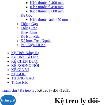
Kích thước tủ 400 mm
Kích thước tủ 450 mm
Kích thước tủ 600 mm
Kệ Góc
Kích thước cánh 450 mm
Thùng Gạo
Thùng Rác
Khay Chia
Kệ Bồn Rửa
Kệ Inox Treo Ngoài
Phụ Kiện Tủ Áo
Kệ Chén Nâng Hạ
Kệ Chén Cố Định
KỆ CHÉN DƯỚI
KỆ XOONG NỒI
KỆ GIA VỊ
KỆ GÓC
THÙNG GẠO
Thùng Rác
Trang chủ
/
Kệ treo ly
/ Kệ treo ly đôi-412031
Kệ treo ly đôi-
Giảm giá!