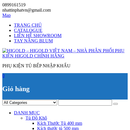
Skip
0899161519
to
nhattinphatvn@gmail.com
content
Map
TRANG CHỦ
CATALOGUE
LIÊN HỆ SHOWROOM
TAY NÂNG BLUM
PHỤ KIỆN TỦ BẾP NHẬP KHẨU
0
Giỏ hàng
DANH MỤC
Tủ Đồ Khô
Kích Thước Tủ 400 mm
Kích thước tủ 500 mm