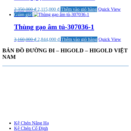
Giá
Giá
2,350,000
₫
2,115,000
₫
Thêm vào giỏ hàng
Quick View
gốc
hiện
Giảm giá!
là:
tại
2,350,000 ₫.
là:
Thùng gạo âm tủ-307036-1
2,115,000 ₫.
Giá
Giá
3,160,000
₫
2,844,000
₫
Thêm vào giỏ hàng
Quick View
gốc
hiện
là:
tại
BẢN ĐỒ ĐƯỜNG ĐI – HIGOLD – HIGOLD VIỆT
3,160,000 ₫.
là:
NAM
2,844,000 ₫.
Kệ Chén Nâng Hạ
Kệ Chén Cố Định