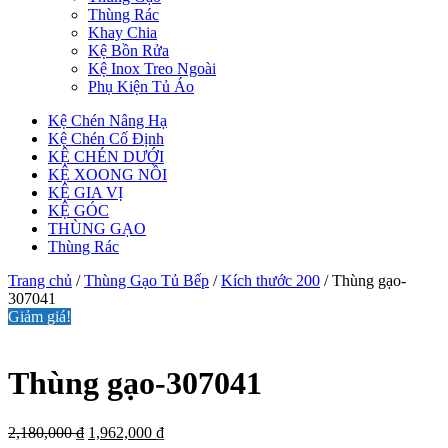
Thùng Rác
Khay Chia
Kệ Bồn Rửa
Kệ Inox Treo Ngoài
Phụ Kiện Tủ Áo
Kệ Chén Nâng Hạ
Kệ Chén Cố Định
KỆ CHÉN DƯỚI
KỆ XOONG NỒI
KỆ GIA VỊ
KỆ GÓC
THÙNG GẠO
Thùng Rác
Trang chủ
/
Thùng Gạo Tủ Bếp
/
Kích thước 200
/ Thùng gạo-
307041
Giảm giá!
Thùng gạo-307041
Giá
Giá
2,180,000
₫
1,962,000
₫