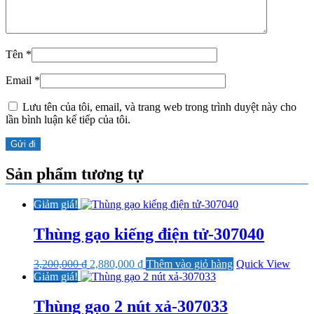
Tên
*
Email
*
Lưu tên của tôi, email, và trang web trong trình duyệt này cho
lần bình luận kế tiếp của tôi.
Sản phẩm tương tự
Giảm giá!
Thùng gạo kiếng điện tử-307040
Giá
Giá
3,200,000
₫
2,880,000
₫
Thêm vào giỏ hàng
Quick View
gốc
hiện
Giảm giá!
là:
tại
3,200,000 ₫.
là:
Thùng gạo 2 nút xả-307033
2,880,000 ₫.