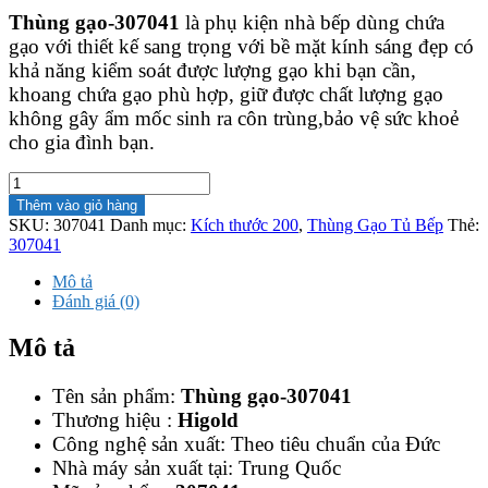
gốc
hiện
Thùng gạo-307041
là phụ kiện nhà bếp dùng chứa
là:
tại
2,180,000 ₫.
là:
gạo với thiết kế sang trọng với bề mặt kính sáng đẹp có
1,962,000 ₫.
khả năng kiểm soát được lượng gạo khi bạn cần,
khoang chứa gạo phù hợp, giữ được chất lượng gạo
không gây ẩm mốc sinh ra côn trùng,bảo vệ sức khoẻ
cho gia đình bạn.
Thùng
gạo-
Thêm vào giỏ hàng
307041
SKU:
307041
Danh mục:
Kích thước 200
,
Thùng Gạo Tủ Bếp
Thẻ:
số
307041
lượng
Mô tả
Đánh giá (0)
Mô tả
Tên sản phẩm:
Thùng gạo-307041
Thương hiệu :
Higold
Công nghệ sản xuất: Theo tiêu chuẩn của Đức
Nhà máy sản xuất tại: Trung Quốc