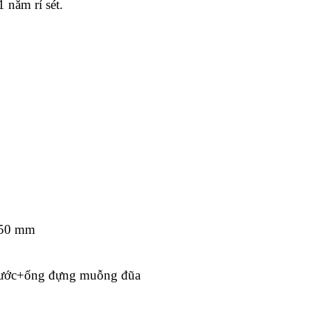
năm rỉ sét.
350 mm
 nước+ống đựng muỗng đũa