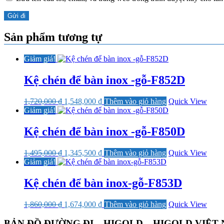
Sản phẩm tương tự
Giảm giá!
Kệ chén để bàn inox -gỗ-F852D
Giá
Giá
1,720,000
₫
1,548,000
₫
Thêm vào giỏ hàng
Quick View
gốc
hiện
Giảm giá!
là:
tại
1,720,000 ₫.
là:
Kệ chén để bàn inox -gỗ-F850D
1,548,000 ₫.
Giá
Giá
1,495,000
₫
1,345,500
₫
Thêm vào giỏ hàng
Quick View
gốc
hiện
Giảm giá!
là:
tại
1,495,000 ₫.
là:
Kệ chén để bàn inox-gỗ-F853D
1,345,500 ₫.
Giá
Giá
1,860,000
₫
1,674,000
₫
Thêm vào giỏ hàng
Quick View
gốc
hiện
là:
tại
BẢN ĐỒ ĐƯỜNG ĐI – HIGOLD – HIGOLD VIỆT