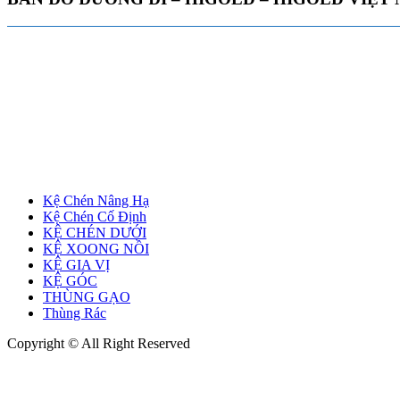
1,860,000 ₫.
là:
1,674,000 ₫.
Kệ Chén Nâng Hạ
Kệ Chén Cố Định
KỆ CHÉN DƯỚI
KỆ XOONG NỒI
KỆ GIA VỊ
KỆ GÓC
THÙNG GẠO
Thùng Rác
Copyright © All Right Reserved