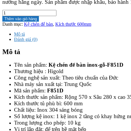
1,640,000 ₫.
là:
nướng hằng ngày. Sản phẩm được nhập khẩu, bảo hành 1 
1,476,000 ₫.
Kệ
chén
Thêm vào giỏ hàng
để
Danh mục:
Kệ chén để bàn
,
Kích thước 600mm
bàn
inox
Mô tả
-
Đánh giá (0)
gỗ-
F851D
Mô tả
số
lượng
Tên sản phẩm:
Kệ chén để bàn inox-gỗ-F851D
Thương hiệu : Higold
Công nghệ sản xuất: Theo tiêu chuẩn của Đức
Nhà máy sản xuất tại: Trung Quốc
Mã sản phẩm:
F851D
Kích thước sản phẩm: Rộng 570 x Sâu 280 x cao 
Kích thước tủ phù bì: 600 mm
Chất liệu: Inox 304 sáng bóng
Số lượng kệ inox: 1 kệ inox 2 tầng có khay hứng
Trong lượng cho phép: 10 kg
Vị trí lắp đặt: để trên bề mặt bếp