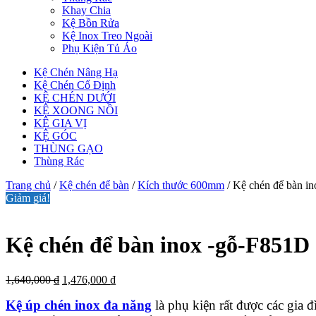
Khay Chia
Kệ Bồn Rửa
Kệ Inox Treo Ngoài
Phụ Kiện Tủ Áo
Kệ Chén Nâng Hạ
Kệ Chén Cố Định
KỆ CHÉN DƯỚI
KỆ XOONG NỒI
KỆ GIA VỊ
KỆ GÓC
THÙNG GẠO
Thùng Rác
Trang chủ
/
Kệ chén để bàn
/
Kích thước 600mm
/ Kệ chén để bàn i
Giảm giá!
Kệ chén để bàn inox -gỗ-F851D
Giá
Giá
1,640,000
₫
1,476,000
₫
gốc
hiện
Kệ úp chén inox đa năng
là phụ kiện rất được các gia đ
là:
tại