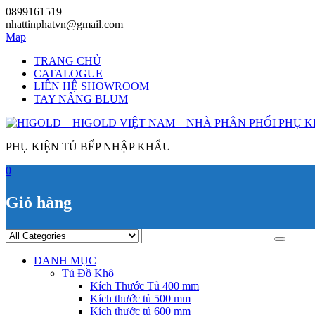
Skip
0899161519
to
nhattinphatvn@gmail.com
content
Map
TRANG CHỦ
CATALOGUE
LIÊN HỆ SHOWROOM
TAY NÂNG BLUM
PHỤ KIỆN TỦ BẾP NHẬP KHẨU
0
Giỏ hàng
DANH MỤC
Tủ Đồ Khô
Kích Thước Tủ 400 mm
Kích thước tủ 500 mm
Kích thước tủ 600 mm