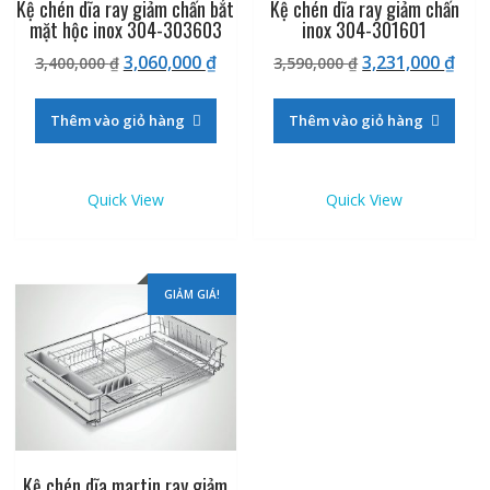
Kệ chén dĩa ray giảm chấn bắt
Kệ chén dĩa ray giảm chấn
mặt hộc inox 304-303603
inox 304-301601
Giá
Giá
Giá
Giá
3,060,000
₫
3,231,000
₫
3,400,000
₫
3,590,000
₫
gốc
hiện
gốc
hiệ
là:
tại
là:
tại
Thêm vào giỏ hàng
Thêm vào giỏ hàng
3,400,000 ₫.
là:
3,590,000 ₫.
là:
3,060,000 ₫.
3,23
Quick View
Quick View
GIẢM GIÁ!
Kệ chén dĩa martin ray giảm