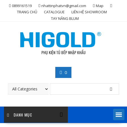
Skip
0899161519
nhattinphatvn@gmail.com
Map
to
TRANG CHỦ
CATALOGUE
LIÊN HỆ SHOWROOM
content
TAY NÂNG BLUM
PHỤ KIỆN TỦ BẾP NHẬP KHẨU
0
DANH MỤC