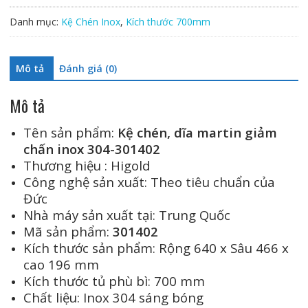
martin
Danh mục:
Kệ Chén Inox
,
Kích thước 700mm
ray
giảm
chấn
Mô tả
Đánh giá (0)
inox
304-
Mô tả
301402
số
Tên sản phẩm:
Kệ chén, dĩa martin giảm
lượng
chấn inox 304-301402
Thương hiệu : Higold
Công nghệ sản xuất: Theo tiêu chuẩn của
Đức
Nhà máy sản xuất tại: Trung Quốc
Mã sản phẩm:
301402
Kích thước sản phẩm: Rộng 640 x Sâu 466 x
cao 196 mm
Kích thước tủ phù bì: 700 mm
Chất liệu: Inox 304 sáng bóng