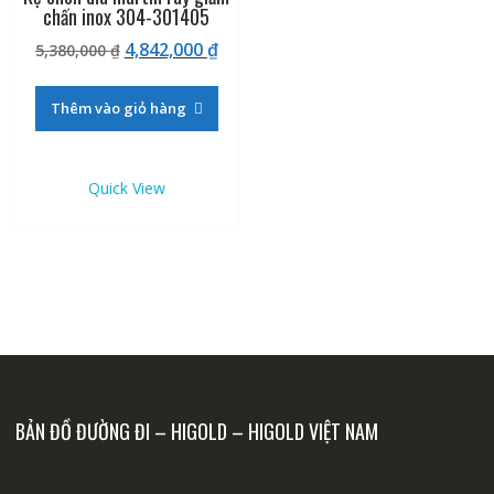
chấn inox 304-301405
Giá
Giá
4,842,000
₫
5,380,000
₫
gốc
hiện
là:
tại
Thêm vào giỏ hàng
5,380,000 ₫.
là:
4,842,000 ₫.
Quick View
BẢN ĐỒ ĐƯỜNG ĐI – HIGOLD – HIGOLD VIỆT NAM