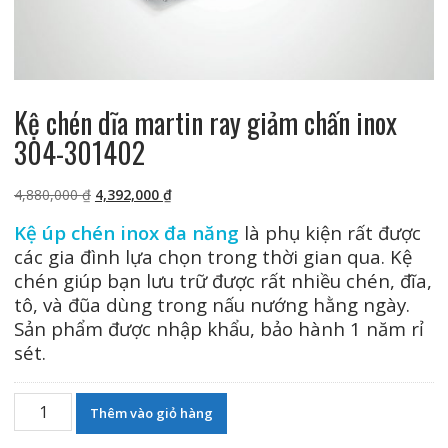
Kệ chén dĩa martin ray giảm chấn inox
304-301402
Giá
Giá
4,880,000
₫
4,392,000
₫
gốc
hiện
Kệ úp chén inox đa năng
là phụ kiện rất được
là:
tại
các gia đình lựa chọn trong thời gian qua. Kệ
4,880,000 ₫.
là:
chén giúp bạn lưu trữ được rất nhiều chén, đĩa,
4,392,000 ₫.
tô, và đũa dùng trong nấu nướng hằng ngày.
Sản phẩm được nhập khẩu, bảo hành 1 năm rỉ
sét.
Kệ
Thêm vào giỏ hàng
chén
dĩa