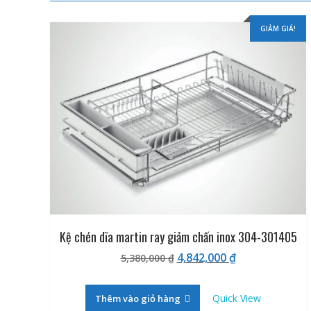
GIẢM GIÁ!
Kệ chén dĩa martin ray giảm chấn inox 304-301405
Giá
Giá
4,842,000
₫
5,380,000
₫
gốc
hiện
là:
tại
Quick View
Thêm vào giỏ hàng
5,380,000 ₫.
là: