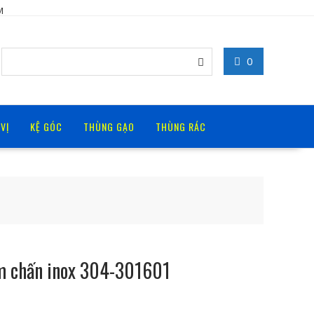
M
0
 VỊ
KỆ GÓC
THÙNG GẠO
THÙNG RÁC
ảm chấn inox 304-301601