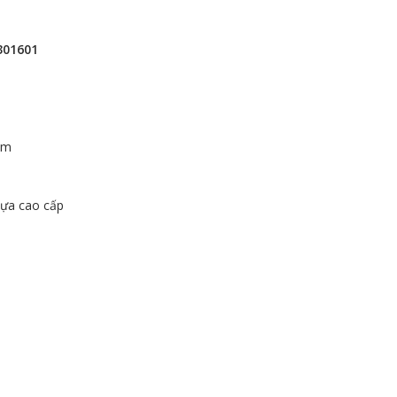
301601
mm
hựa cao cấp