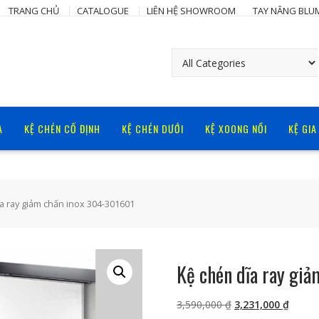
TRANG CHỦ
CATALOGUE
LIÊN HỆ SHOWROOM
TAY NÂNG BLU
Ạ
KỆ CHÉN CỐ ĐỊNH
KỆ CHÉN DƯỚI
KỆ XOONG NỒI
KỆ GIA
a ray giảm chấn inox 304-301601
Kệ chén dĩa ray gi
Giá
Giá
3,590,000
₫
3,231,000
₫