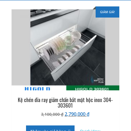
GIẢM GIÁ!
Kệ chén dĩa ray giảm chấn bắt mặt hộc inox 304-
303601
Giá
Giá
2,790,000
₫
3,100,000
₫
gốc
hiện
là:
tại