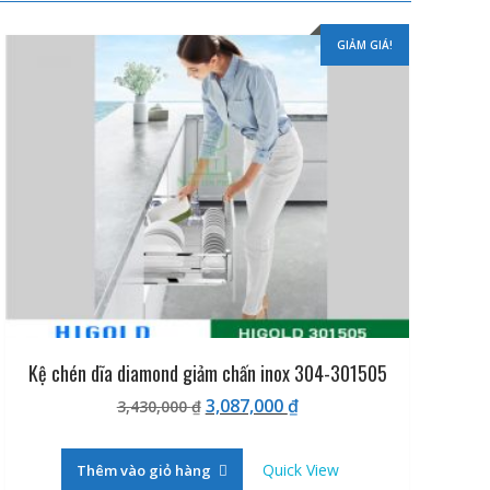
GIẢM GIÁ!
Kệ chén dĩa diamond giảm chấn inox 304-301505
Giá
Giá
3,087,000
₫
3,430,000
₫
gốc
hiện
là:
tại
Quick View
Thêm vào giỏ hàng
3,430,000 ₫.
là: