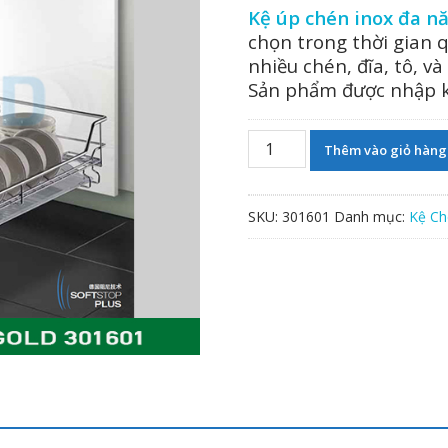
gốc
hiện
Kệ úp chén inox đa n
là:
tại
chọn trong thời gian q
3,590,000 ₫.
là:
nhiều chén, đĩa, tô, 
3,231,
Sản phẩm được nhập kh
Kệ
Thêm vào giỏ hàng
chén
dĩa
ray
SKU:
301601
Danh mục:
Kệ Ch
giảm
chấn
inox
304-
301601
số
lượng