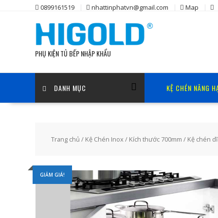
Skip
0899161519
nhattinphatvn@gmail.com
Map
to
content
PHỤ KIỆN TỦ BẾP NHẬP KHẨU
DANH MỤC
KỆ CHÉN NÂNG H
Trang chủ
/
Kệ Chén Inox
/
Kích thước 700mm
/ Kệ chén dĩ
GIẢM GIÁ!