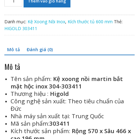
Thêm vào giỏ hàng
xoong
nồi
martin
Danh mục:
Kệ Xoong Nồi Inox
,
Kích thước tủ 600 mm
Thẻ:
bắt
HIGOLD 303411
mặt
hộc
inox
Mô tả
Đánh giá (0)
304-
303411
Mô tả
số
lượng
Tên sản phẩm:
Kệ xoong nồi martin bắt
mặt hộc inox 304-303411
Thương hiệu :
Higold
Công nghệ sản xuất: Theo tiêu chuẩn của
Đức
Nhà máy sản xuất tại: Trung Quốc
Mã sản phẩm:
303411
Kích thước sản phẩm:
Rộng 570 x Sâu 466 x
cao 196 mm