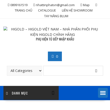
Skip
0899161519
nhattinphatvn@gmail.com
Map
to
TRANG CHỦ
CATALOGUE
LIÊN HỆ SHOWROOM
content
TAY NÂNG BLUM
PHỤ KIỆN TỦ BẾP NHẬP KHẨU
0
DANH MỤC