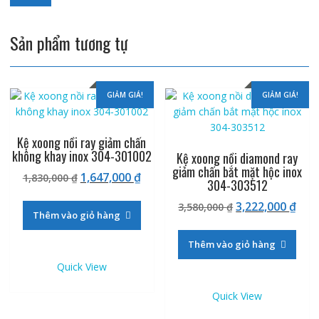
Sản phẩm tương tự
GIẢM GIÁ!
GIẢM GIÁ!
Kệ xoong nồi ray giảm chấn
không khay inox 304-301002
Kệ xoong nồi diamond ray
giảm chấn bắt mặt hộc inox
Giá
Giá
1,647,000
₫
1,830,000
₫
304-303512
gốc
hiện
Giá
Giá
3,222,000
₫
là:
tại
3,580,000
₫
Thêm vào giỏ hàng
gốc
hiệ
1,830,000 ₫.
là:
là:
tại
1,647,000 ₫.
Thêm vào giỏ hàng
3,580,000 ₫.
là:
Quick View
3,22
Quick View