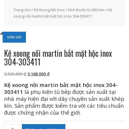
Trang chủ
/
Kệ Xoong Nồi Inox
/
Kích thước tủ 600 mm
/ Kệ
xoong nồi martin bắt mặt hộc inox 304-303411
GIẢM GIÁ!
Kệ xoong nồi martin bắt mặt hộc inox
304-303411
Giá
Giá
3,520,000
₫
3,168,000
₫
gốc
hiện
Kệ xoong nồi martin bắt mặt hộc inox 304-
là:
tại
303411
là phụ kiện tủ bếp được sản xuất tại
3,520,000 ₫.
là:
nhà máy hiện đại với dây chuyền sản xuất khép
3,168,000 ₫.
kín. Sản phẩm được kiểm tra với các tiêu chuẩn
được chứng nhận của thế giới.
Kệ