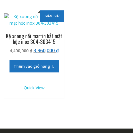
GIẢM GIÁ!
Kệ xoong nồi martin bắt mặt
hộc inox 304-303415
Giá
Giá
3,960,000
₫
4,400,000
₫
gốc
hiện
là:
tại
Thêm vào giỏ hàng
4,400,000 ₫.
là:
3,960,000 ₫.
Quick View