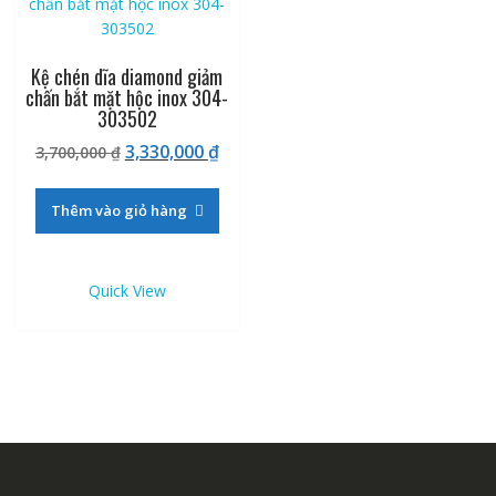
Kệ chén dĩa diamond giảm
chấn bắt mặt hộc inox 304-
303502
Giá
Giá
3,330,000
₫
3,700,000
₫
gốc
hiện
là:
tại
Thêm vào giỏ hàng
3,700,000 ₫.
là:
3,330,000 ₫.
Quick View