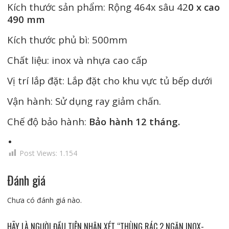
Kích thước sản phẩm: Rộng 464x sâu 42
0 x cao
490 mm
Kích thước phủ bì: 500mm
Chất liệu: inox và nhựa cao cấp
Vị trí lắp đặt: Lắp đặt cho khu vực tủ bếp dưới
Vận hành: Sử dụng ray giảm chấn.
Chế độ bảo hành:
Bảo hành 12 tháng
.
Post Views:
1.154
Đánh giá
Chưa có đánh giá nào.
HÃY LÀ NGƯỜI ĐẦU TIÊN NHẬN XÉT “THÙNG RÁC 2 NGĂN INOX-