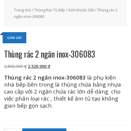
Trang chủ
/
Thùng Rác Tủ Bếp
/
Kích thước 500
/ Thùng rác 2
ngăn inox-306083
GIẢM GIÁ!
Thùng rác 2 ngăn inox-306083
Giá
Giá
2,800,000
₫
2,520,000
₫
gốc
hiện
Thùng rác 2 ngăn inox-306083
là phụ kiện
là:
tại
nhà bếp bên trong là thùng chứa bằng nhựa
2,800,000 ₫.
là:
cao cấp với 2 ngăn chứa rác lớn dễ dàng cho
2,520,000 ₫.
việc phân loại rác , thiết kế âm tủ tạo không
gian bếp gọn sạch.