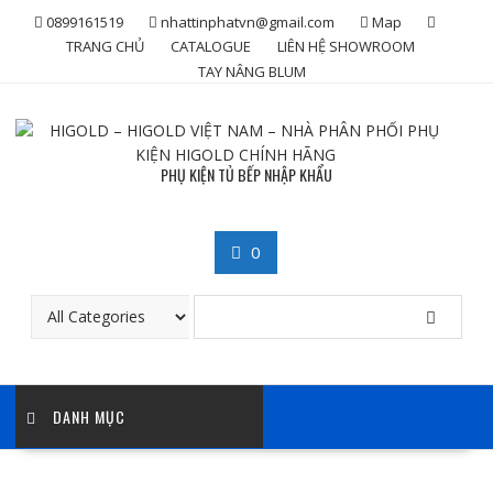
Skip
0899161519
nhattinphatvn@gmail.com
Map
to
TRANG CHỦ
CATALOGUE
LIÊN HỆ SHOWROOM
content
TAY NÂNG BLUM
PHỤ KIỆN TỦ BẾP NHẬP KHẨU
0
DANH MỤC