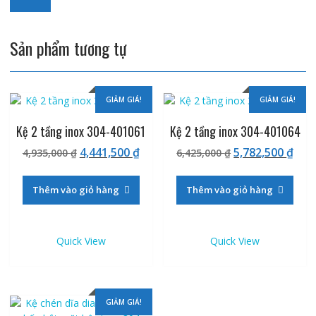
Sản phẩm tương tự
GIẢM GIÁ!
GIẢM GIÁ!
Kệ 2 tầng inox 304-401061
Kệ 2 tầng inox 304-401064
Giá
Giá
Giá
Giá
4,441,500
₫
5,782,500
₫
4,935,000
₫
6,425,000
₫
gốc
hiện
gốc
hiệ
là:
tại
là:
tại
Thêm vào giỏ hàng
Thêm vào giỏ hàng
4,935,000 ₫.
là:
6,425,000 ₫.
là:
4,441,500 ₫.
5,78
Quick View
Quick View
GIẢM GIÁ!