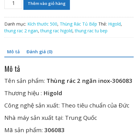
Thùng
Thêm vào giỏ hàng
rác
2
ngăn
Danh mục:
Kích thước 500
,
Thùng Rác Tủ Bếp
Thẻ:
Higold
,
inox-
thung rac 2 ngan
,
thung rac higold
,
thung rac tu bep
306083
số
lượng
Mô tả
Đánh giá (0)
Mô tả
Tên sản phẩm:
Thùng rác 2 ngăn inox-306083
Thương hiệu :
Higold
Công nghệ sản xuất: Theo tiêu chuẩn của Đức
Nhà máy sản xuất tại: Trung Quốc
Mã sản phẩm:
306083