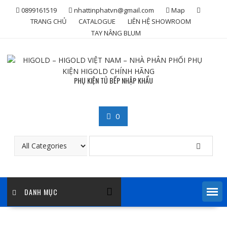
Skip
0899161519
nhattinphatvn@gmail.com
Map
to
TRANG CHỦ
CATALOGUE
LIÊN HỆ SHOWROOM
content
TAY NÂNG BLUM
PHỤ KIỆN TỦ BẾP NHẬP KHẨU
0
DANH MỤC