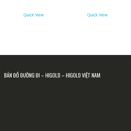
1,710,000 ₫.
1,53
Quick View
Quick View
BẢN ĐỒ ĐƯỜNG ĐI – HIGOLD – HIGOLD VIỆT NAM