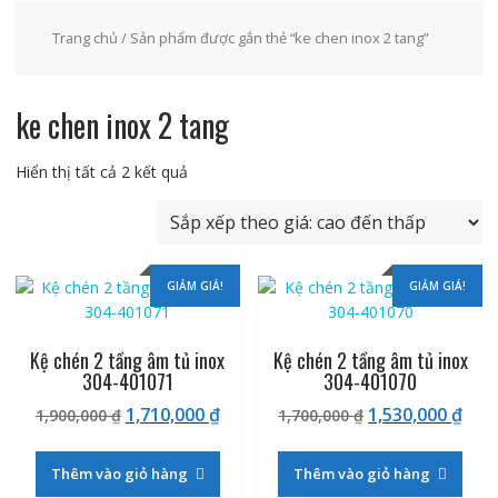
Trang chủ
/ Sản phẩm được gắn thẻ “ke chen inox 2 tang”
ke chen inox 2 tang
Đã
Hiển thị tất cả 2 kết quả
sắp
xếp
theo
giá:
GIẢM GIÁ!
GIẢM GIÁ!
cao
đến
thấp
Kệ chén 2 tầng âm tủ inox
Kệ chén 2 tầng âm tủ inox
304-401071
304-401070
Giá
Giá
Giá
Giá
1,710,000
₫
1,530,000
₫
1,900,000
₫
1,700,000
₫
gốc
hiện
gốc
hiệ
là:
tại
là:
tại
Thêm vào giỏ hàng
Thêm vào giỏ hàng
1,900,000 ₫.
là:
1,700,000 ₫.
là: