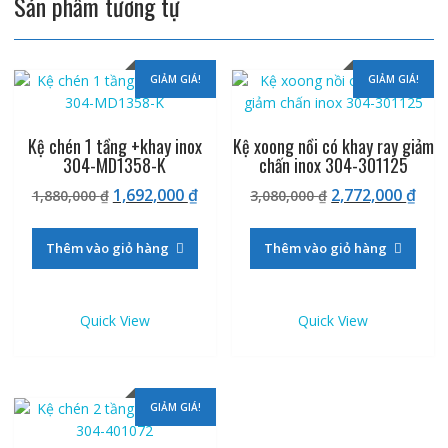
Sản phẩm tương tự
GIẢM GIÁ!
GIẢM GIÁ!
Kệ chén 1 tầng +khay inox
Kệ xoong nồi có khay ray giảm
304-MD1358-K
chấn inox 304-301125
Giá
Giá
Giá
Giá
1,692,000
₫
2,772,000
₫
1,880,000
₫
3,080,000
₫
gốc
hiện
gốc
hiệ
là:
tại
là:
tại
Thêm vào giỏ hàng
Thêm vào giỏ hàng
1,880,000 ₫.
là:
3,080,000 ₫.
là:
1,692,000 ₫.
2,77
Quick View
Quick View
GIẢM GIÁ!