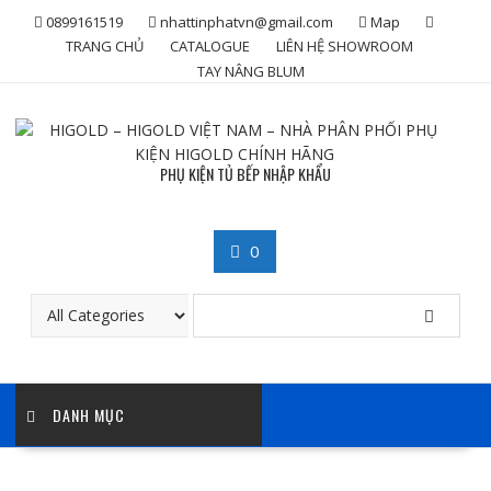
Skip
0899161519
nhattinphatvn@gmail.com
Map
to
TRANG CHỦ
CATALOGUE
LIÊN HỆ SHOWROOM
content
TAY NÂNG BLUM
PHỤ KIỆN TỦ BẾP NHẬP KHẨU
0
DANH MỤC