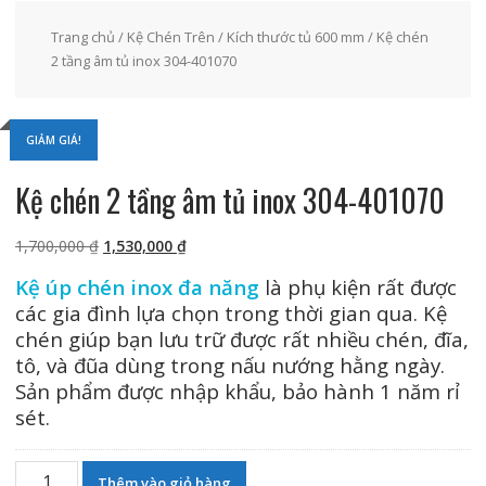
Trang chủ
/
Kệ Chén Trên
/
Kích thước tủ 600 mm
/ Kệ chén
2 tầng âm tủ inox 304-401070
GIẢM GIÁ!
Kệ chén 2 tầng âm tủ inox 304-401070
Giá
Giá
1,700,000
₫
1,530,000
₫
gốc
hiện
Kệ úp chén inox đa năng
là phụ kiện rất được
là:
tại
các gia đình lựa chọn trong thời gian qua. Kệ
1,700,000 ₫.
là:
chén giúp bạn lưu trữ được rất nhiều chén, đĩa,
1,530,000 ₫.
tô, và đũa dùng trong nấu nướng hằng ngày.
Sản phẩm được nhập khẩu, bảo hành 1 năm rỉ
sét.
Kệ
Thêm vào giỏ hàng