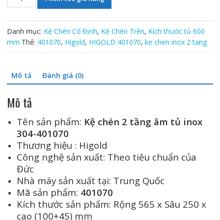
chén
2
tầng
Danh mục:
Kệ Chén Cố Định
,
Kệ Chén Trên
,
Kích thước tủ 600
âm
mm
Thẻ:
401070
,
Higold
,
HIGOLD 401070
,
ke chen inox 2 tang
tủ
inox
304-
Mô tả
Đánh giá (0)
401070
số
Mô tả
lượng
Tên sản phẩm:
Kệ chén 2 tầng âm tủ inox
304-401070
Thương hiệu : Higold
Công nghệ sản xuất: Theo tiêu chuẩn của
Đức
Nhà máy sản xuất tại: Trung Quốc
Mã sản phẩm:
401070
Kích thước sản phẩm: Rộng 565 x Sâu 250 x
cao (100+45) mm