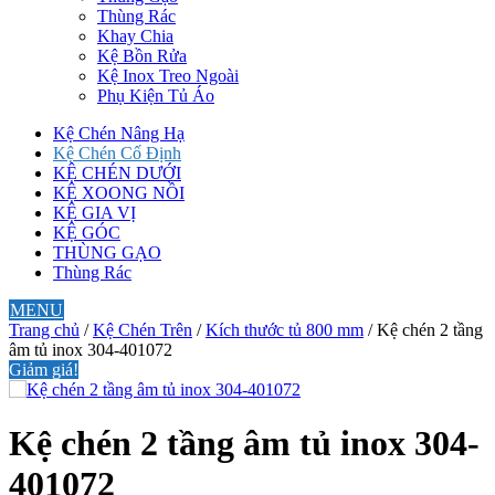
Thùng Rác
Khay Chia
Kệ Bồn Rửa
Kệ Inox Treo Ngoài
Phụ Kiện Tủ Áo
Kệ Chén Nâng Hạ
Kệ Chén Cố Định
KỆ CHÉN DƯỚI
KỆ XOONG NỒI
KỆ GIA VỊ
KỆ GÓC
THÙNG GẠO
Thùng Rác
MENU
Trang chủ
/
Kệ Chén Trên
/
Kích thước tủ 800 mm
/ Kệ chén 2 tầng
âm tủ inox 304-401072
Giảm giá!
Kệ chén 2 tầng âm tủ inox 304-
401072