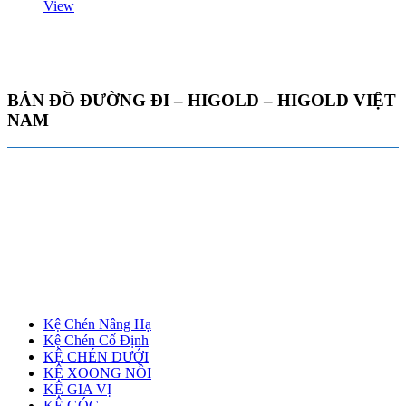
là:
tại
View
2,420,000 ₫.
là:
2,178,000 ₫.
BẢN ĐỒ ĐƯỜNG ĐI – HIGOLD – HIGOLD VIỆT
NAM
Kệ Chén Nâng Hạ
Kệ Chén Cố Định
KỆ CHÉN DƯỚI
KỆ XOONG NỒI
KỆ GIA VỊ
KỆ GÓC