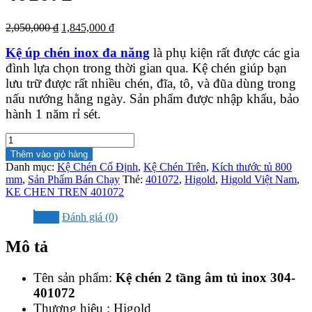
Giá
Giá
2,050,000
₫
1,845,000
₫
gốc
hiện
Kệ úp chén inox đa năng
là phụ kiện rất được các gia
là:
tại
2,050,000 ₫.
là:
đình lựa chọn trong thời gian qua. Kệ chén giúp bạn
1,845,000 ₫.
lưu trữ được rất nhiều chén, đĩa, tô, và đũa dùng trong
nấu nướng hằng ngày. Sản phẩm được nhập khẩu, bảo
hành 1 năm rỉ sét.
Kệ
chén
Thêm vào giỏ hàng
2
Danh mục:
Kệ Chén Cố Định
,
Kệ Chén Trên
,
Kích thước tủ 800
tầng
mm
,
Sản Phẩm Bán Chạy
Thẻ:
401072
,
Higold
,
Higold Việt Nam
,
âm
KE CHEN TREN 401072
tủ
inox
Mô tả
Đánh giá (0)
304-
401072
Mô tả
số
lượng
Tên sản phẩm:
Kệ chén 2 tầng âm tủ inox 304-
401072
Thương hiệu : Higold