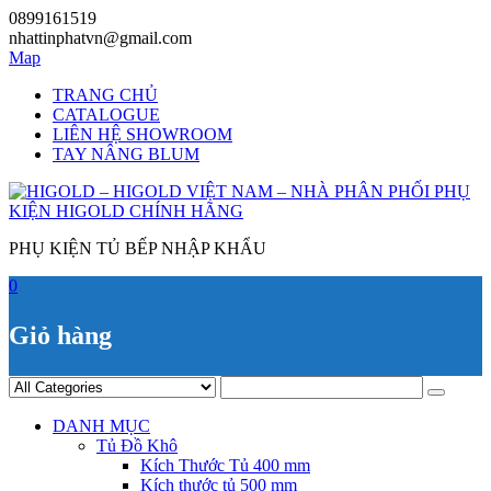
Skip
0899161519
to
nhattinphatvn@gmail.com
content
Map
TRANG CHỦ
CATALOGUE
LIÊN HỆ SHOWROOM
TAY NÂNG BLUM
PHỤ KIỆN TỦ BẾP NHẬP KHẨU
0
Giỏ hàng
DANH MỤC
Tủ Đồ Khô
Kích Thước Tủ 400 mm
Kích thước tủ 500 mm